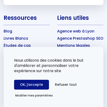
Ressources
Liens utiles
Blog
Agence web à Lyon
Livres Blancs
Agence Prestashop SEO
Études de cas
Mentions légales
FAQ
CGU
Nous utilisons des cookies dans le but
d'améliorer et personnaliser votre
Nos Derniers articles
expérience sur notre site
Pages dupliquées : Google met deux semaines à
OK, j’accepte
Refuser tout
voir les corrections
Ce que Reddit nous apprend sur ChatGPT
Modifier mes paramètres