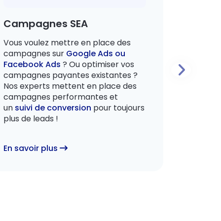
Campagnes SEA
Optim
Vous voulez mettre en place des
Notre é
campagnes sur
Google Ads ou
perman
Facebook Ads
? Ou optimiser vos
toutes 
404, dé
campagnes payantes existantes ?
Ces er
Nos experts mettent en place des
pour as
campagnes performantes et
pages 
un
suivi de conversion
pour toujours
plus de leads !
En sav
En savoir plus