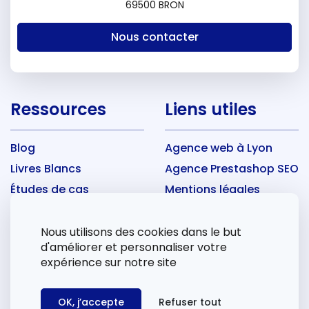
69500 BRON
Nous contacter
Ressources
Liens utiles
Blog
Agence web à Lyon
Livres Blancs
Agence Prestashop SEO
Études de cas
Mentions légales
FAQ
CGU
Nous utilisons des cookies dans le but
d'améliorer et personnaliser votre
Nos Derniers articles
expérience sur notre site
Pages dupliquées : Google met deux semaines à
OK, j’accepte
Refuser tout
voir les corrections